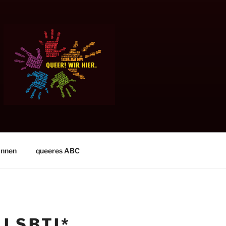
innen
queeres ABC
 LSBTI*