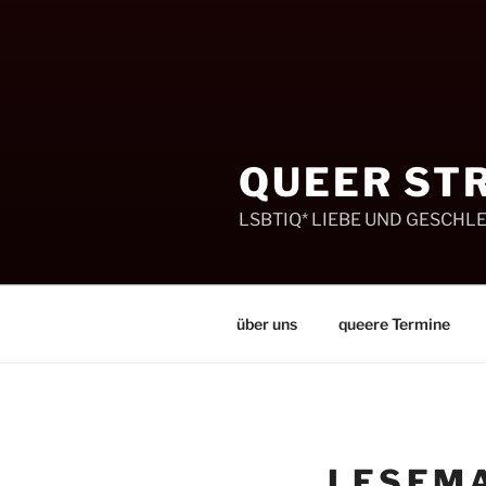
Zum
Inhalt
springen
QUEER ST
LSBTIQ* LIEBE UND GESCHL
über uns
queere Termine
LESEMA