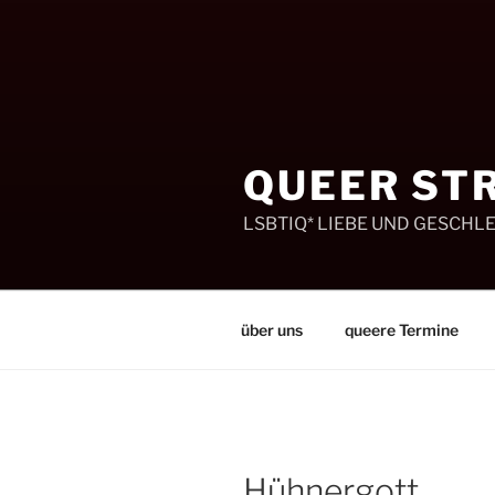
Zum
Inhalt
springen
QUEER ST
LSBTIQ* LIEBE UND GESCHL
über uns
queere Termine
Hühnergott