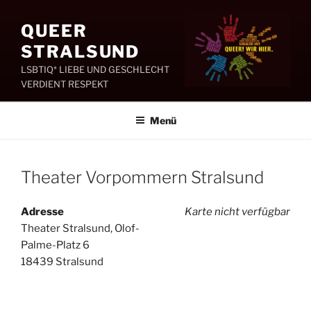
Zum
Inhalt
QUEER
springen
STRALSUND
LSBTIQ* LIEBE UND GESCHLECHT
VERDIENT RESPEKT
Menü
Theater Vorpommern Stralsund
Adresse
Karte nicht verfügbar
Theater Stralsund, Olof-
Palme-Platz 6
18439 Stralsund