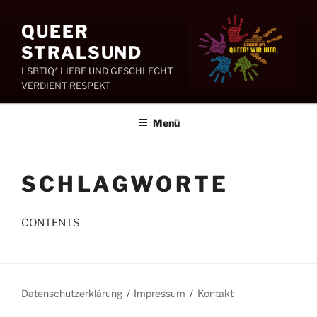
Zum
Inhalt
QUEER
springen
STRALSUND
LSBTIQ* LIEBE UND GESCHLECHT
VERDIENT RESPEKT
Menü
SCHLAGWORTE
CONTENTS
Datenschutzerklärung
Impressum
Kontakt