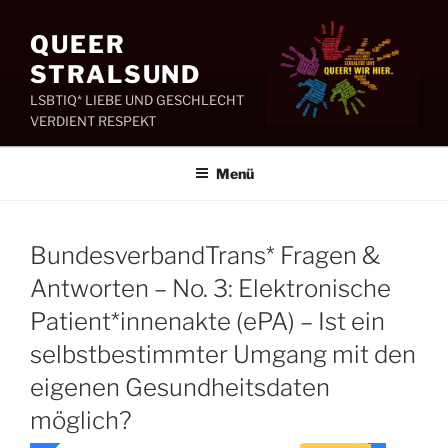
Zum
Inhalt
QUEER
springen
STRALSUND
LSBTIQ* LIEBE UND GESCHLECHT
VERDIENT RESPEKT
Menü
BundesverbandTrans* Fragen &
Antworten – No. 3: Elektronische
Patient*innenakte (ePA) – Ist ein
selbstbestimmter Umgang mit den
eigenen Gesundheitsdaten
möglich?