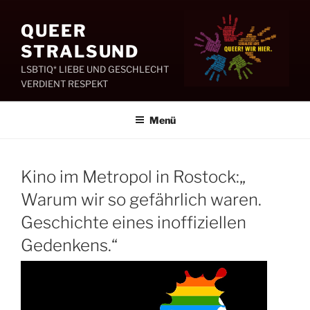
Zum
Inhalt
QUEER
springen
STRALSUND
LSBTIQ* LIEBE UND GESCHLECHT
VERDIENT RESPEKT
Menü
Kino im Metropol in Rostock:„
Warum wir so gefährlich waren.
Geschichte eines inoffiziellen
Gedenkens.“