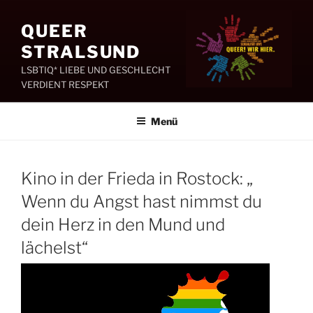
Zum
Inhalt
QUEER
springen
STRALSUND
LSBTIQ* LIEBE UND GESCHLECHT
VERDIENT RESPEKT
Menü
Kino in der Frieda in Rostock: „
Wenn du Angst hast nimmst du
dein Herz in den Mund und
lächelst“