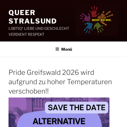
Zum
Inhalt
QUEER
springen
STRALSUND
LSBTIQ* LIEBE UND GESCHLECHT
VERDIENT RESPEKT
Menü
Pride Greifswald 2026 wird
aufgrund zu hoher Temperaturen
verschoben!!