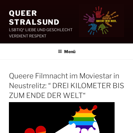
Zum
Inhalt
QUEER
springen
STRALSUND
LSBTIQ* LIEBE UND GESCHLECHT
VERDIENT RESPEKT
Menü
Queere Filmnacht im Moviestar in
Neustrelitz: “ DREI KILOMETER BIS
ZUM ENDE DER WELT“